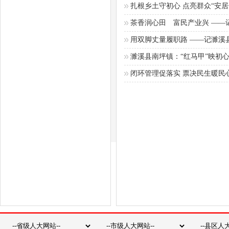
扎根乡土守初心 点亮群众“安居
茶香润心田 富民产业兴 ——
用双脚丈量履职路 ——记濉溪
濉溪县南坪镇：“红马甲”映初
闭环管理促落实 票决民生暖民