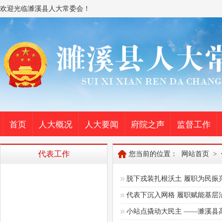
欢迎光临濉溪县人大常委会！
首页
人大概况
人大要闻
府院之声
监督工作
代表工作
您当前的位置：
网站首页
>
脱下戎装扎根沃土 履职为民振
代表下沉入网格 履职赋能基层
小站点撬动大民主 ——濉溪县