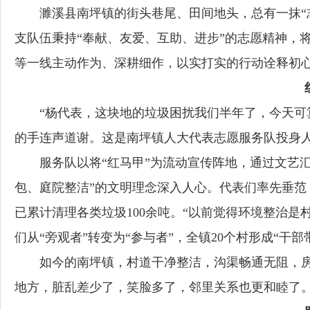
濉溪县南坪镇的街头巷尾、田间地头，总有一抹“
支队伍秉持“奉献、友爱、互助、进步”的志愿精神，
等一线主动作为、深耕细作，以实打实的行动诠释初心
“杨代表，这块地的垃圾困扰我们半年了，今天可
的手连声道谢。这是南坪镇人大代表志愿服务队投身
服务队以将“红马甲”为流动宣传阵地，通过文艺
包、庭院整洁”的文明理念深入人心。代表们率先垂
已累计清理各类垃圾100余吨。“以前觉得环境整治
们从“旁观者”转变为“参与者”，全镇20个村形成“干
如今的南坪镇，村道干净整洁，沟渠畅通无阻，
地方，脏乱差少了，笑脸多了，邻里关系也更和睦了。