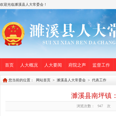
欢迎光临濉溪县人大常委会！
首页
人大概况
人大要闻
府院之声
监督工作
您当前的位置：
网站首页
>
濉溪县人大常委会
>
代表工作
濉溪县南坪镇：
浏览次数：
947
次