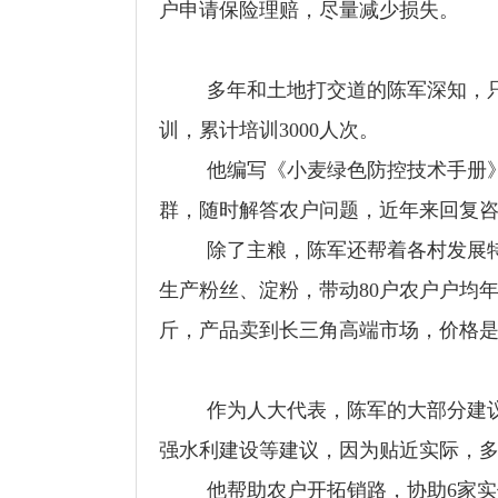
户申请保险理赔，尽量减少损失。
多年和土地打交道的陈军深知，
训，累计培训
3000
人次。
他编写《小麦绿色防控技术手册
群，随时解答农户问题，近年来回复
除了主粮，陈军还帮着各村发展
生产粉丝、淀粉，带动
80
户农户户均
斤，产品卖到长三角高端市场，价格
作为人大代表，陈军的大部分建
强水利建设等建议，因为贴近实际，
他帮助农户开拓销路，协助
6
家实