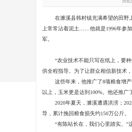
浏览
在濉溪县韩村镇充满希望的田野
上常常沾着泥土
……
他就是
1996
年参
军。
“
农业技术不能只写在纸上，要种
供全程指导。为了让群众相信新技术
这些年来，他推广了
8
项粮食增产
以上，玉米更是达到
100%
。他还推广
2020
年夏天，濉溪遭遇洪涝；
202
导，累计挽回粮食损失约
150
万公斤。
“
有陈站长在，我们心里踏实。
”