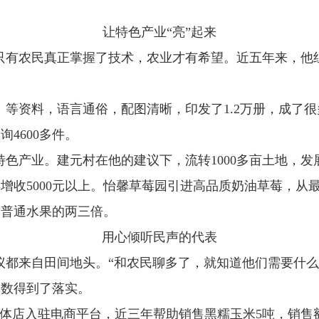
让特色产业
“
亮
”
起来
只有农民真正掌握了技术，农业才有希望。近五年来，他
》等资料，语言通俗，配图清晰，印发了
1.2
万册，成了很
咨询
4600
多件。
特色产业。建元村在他的建议下，流转
1000
多亩土地，发
年增收
5000
元以上。怡馨草莓园引进高品质奶油草莓，从
是普通水果的两三倍。
用心倾听民声的代表
议都来自田间地头。
“
和农民聊多了，就知道他们需要什么
多数得到了落实。
体店入驻电商平台，近三年帮助销售黑糯玉米
5
吨，销售