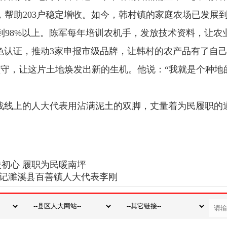
，帮助
203
户稳定增收。如今，韩村镇的家庭农场已发展
到
98%
以上。陈军每年培训农机手，发放技术资料，让农
色认证，推动
3
家申报市级品牌，让韩村的农产品有了自
坚守，让这片土地焕发出新的生机。他说：
“
我就是个种地
战线上的人大代表用沾满泥土的双脚，丈量着为民履职的
）
映初心 履职为民暖南坪
—记濉溪县百善镇人大代表李刚