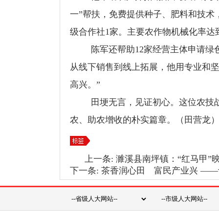
一
”
帮扶，免费提供种子、肥料和技术
级合作社
1
家。主要农作物机械化率达
陈军还帮助
12
家经营主体申请绿
从线下销售到线上拓展，他用专业和
高兴。
”
田埂无言，见证初心。这位农技
农、助农增收的朴实篇章。
（田营龙
上一条:
濉溪县南坪镇：“红马甲”
下一条:
茶香润心田 富民产业兴 —