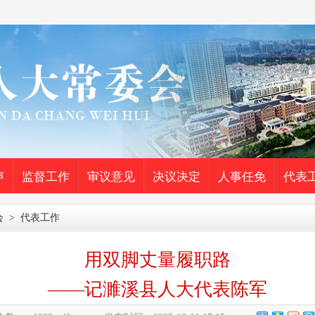
声
监督工作
审议意见
决议决定
人事任免
代表
会
>
代表工作
用双脚丈量履职路
——记濉溪县人大代表陈军