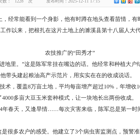
次数：
1228
次
发布时间：2025-12-11 17:15
上，经常能看到一个身影，他有时蹲在地头查看苗情，有
加工作以来，把根扎在这片土地上的濉溪县第十八届人大
农技推广的
“
田秀才
”
进地里。
”
这是陈军常挂在嘴边的话。他经常和种植大户
，他带头建起粮油高产示范片，用实实在在的收成说话。
技术，覆盖
8
万亩土地，平均每亩增产超过
10%
，年增收
1
了
4000
多亩大豆玉米套种模式，让一块地长出两份收成。
4
年春天，又逢旱情
……
每次灾害来临，陈军总是第一时
这是很多农户的感受。他建立了
3
个病虫害监测点，预警准