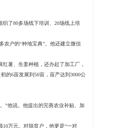
组织了
80
多场线下培训、
20
场线上培
多农户的
“
种地宝典
”
。他还建立微信
展红薯、生姜种植，还办起了加工厂，
最初的
6
亩发展到
50
亩，亩产达到
3000
公
。
”
他说。他提出的完善农业补贴、加
额
10
万元。对脱贫户，他更是
“
一对