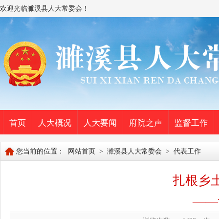
欢迎光临濉溪县人大常委会！
首页
人大概况
人大要闻
府院之声
监督工作
您当前的位置：
网站首页
>
濉溪县人大常委会
>
代表工作
扎根乡土
——