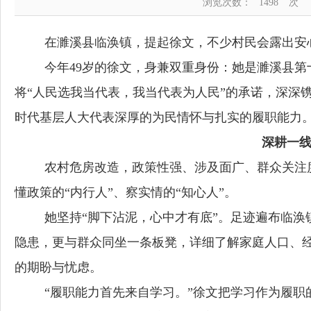
浏览次数：
1498
次
在濉溪县临涣镇，提起徐文，不少村民会露出安
今年
49岁的徐文，身兼双重身份：她是濉溪县第
将“人民选我当代表，我当代表为人民”的承诺，深深
时代基层人大代表深厚的为民情怀与扎实的履职能力
深耕一
农村危房改造，政策性强、涉及面广、群众关注
懂政策的
“内行人”、察实情的“知心人”。
她坚持
“脚下沾泥，心中才有底”。足迹遍布临
隐患，更与群众同坐一条板凳，详细了解家庭人口、
的期盼与忧虑。
“履职能力首先来自学习。”徐文把学习作为履职