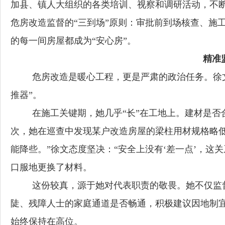
加县、镇人大组织的各类培训、视察和调研活动，不
危房改造监督的“三到场”原则：审批前到场核查、施
的每一间房屋都成为“安心房”。
精准
危房改造是暖心工程，更是严肃的政治任务。徐
推器”。
在施工关键期，她几乎
“长”在工地上。建材是
次，她在巡查中发现某户改造房屋的梁柱用材规格略
能降些。”徐文态度坚决：“安全上没有‘差一点’，
口服地更换了材料。
这份较真，源于她对代表职责的敬畏。她不仅监
陡、残障人士的家庭通道是否畅通，积极建议因地制
始终保持在高位。