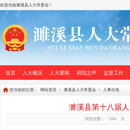
欢迎光临濉溪县人大常委会！
首页
人大概况
人大要闻
府院之声
监督工作
您当前的位置：
网站首页
>
濉溪县人大常委会
>
人事任免
濉溪县第十八届人
浏览次数：
3384
次