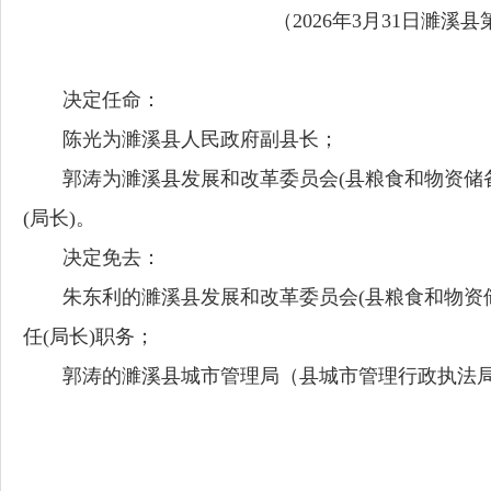
（
20
2
6
年
3
月
31
日
濉溪县
决定任命：
陈光为濉溪县人民政府副县长；
郭涛为濉溪县发展和改革委员会
(县粮食和物资
(局长)。
决定免去：
朱东利的濉溪县发展和改革委员会
(县粮食和物
任(局长)职务；
郭涛的濉溪县城市管理局（县城市管理行政执法