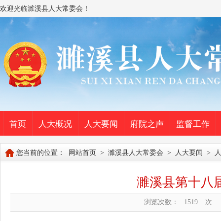
欢迎光临濉溪县人大常委会！
首页
人大概况
人大要闻
府院之声
监督工作
您当前的位置：
网站首页
>
濉溪县人大常委会
>
人大要闻
>
濉溪县第十八
浏览次数：
1519
次