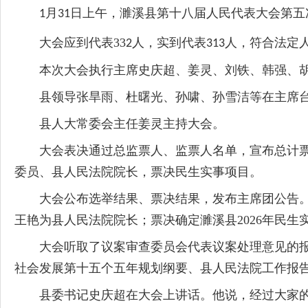
月
日上午，濉溪县第十八届人民代表大会第五
1
31
大会应到代表
33
人，实到代表
人，符合法定
2
313
本次大会执行主席史庆超、姜灵、刘铁、韩强、
县领导张旱雨、杜曙光、孙啸、孙雪洁等在主席
县人大常委会主任姜灵主持大会。
大会
表决通过总监票人、监票人名单，宣布总计
委员、县人民法院院长，
票决民生实事项目
。
大会
公布选举结果、票决结果，发布主席团公告
王艳为县人民法院院长；票决确定濉溪县
2026
年民生
大会听取了议案审查委员会
代表
议案处理意见的
社会发展第十五个五年规划纲要
、
县人民法院工作报
县委书记史庆超在大会上讲话。他说，经过大家