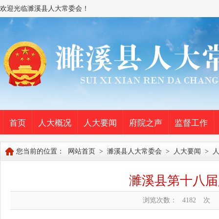
欢迎光临濉溪县人大常委会！
首页
人大概况
人大要闻
府院之声
监督工作
您当前的位置：
网站首页
>
濉溪县人大常委会
>
人大要闻
>
濉溪县第十八届
浏览次数：
4182
次