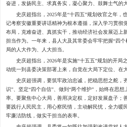
奋进，发扬民主、求真务实，凝心聚力、鼓舞士气的
史庆超
指出，
2025
年是
“
十四五
”
规划收官之年，
记考察安徽重要讲话精神为根本遵循，深入学习贯彻
布局，克难奋进、真抓实干，推动经济社会发展迈上
担当作为。一年来，县人大及其常委会牢牢把握
“
四个
局的人大作为、人大担当
。
史庆超
指出，
2026
年是实施
“
十五五
”
规划的开局
动统一到县委决策部署上来，自觉在大局下定位、在
史庆超
强调，要
筑牢政治忠诚，把稳思想之舵
，
识
”
、坚定
“
四个自信
”
、做到
“
两个维护
”，始终在思想
率。
要
聚焦中心大局，善用决定权，定好发展盘子
；
要
践行人民民主，用心察民情
，
主动解民忧
，
全力暖
牢廉洁防线
，
做实干担当的表率。
史庆超
强调，
县委将一如既往加强和改进党对人