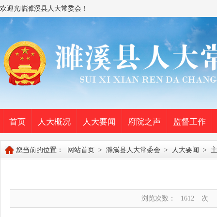
欢迎光临濉溪县人大常委会！
首页
人大概况
人大要闻
府院之声
监督工作
您当前的位置：
网站首页
>
濉溪县人大常委会
>
人大要闻
>
浏览次数：
1612
次